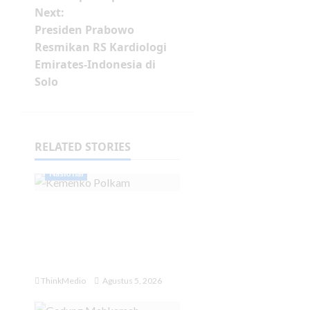
Next:
Presiden Prabowo
Resmikan RS Kardiologi
Emirates-Indonesia di
Solo
RELATED STORIES
Nasional
Menko Polkam
Pastikan Kondisi
Indonesia dalam
Keadaan Aman
ThinkMedio
Agustus 5, 2026