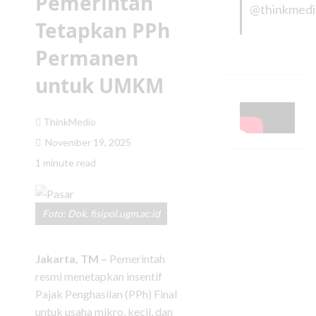
Pemerintah
@thinkmed
Tetapkan PPh
Permanen
untuk UMKM
ThinkMedio
November 19, 2025
1 minute read
Foto: Dok. fisipol.ugm.ac.id
Jakarta, TM –
Pemerintah
resmi menetapkan insentif
Pajak Penghasilan (PPh) Final
untuk usaha mikro, kecil, dan