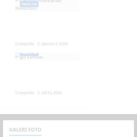
Nasional
MK Tetapkan Program
MBG Tak lagi Masuk ke
Anggaran Pendidikan
senja kala
Agustus 5, 2026
Nasional
Prabowo Naikkan
Tunjangan Kinerja TNI
dan Kemhan
senja kala
Juli 31, 2026
GALERI FOTO