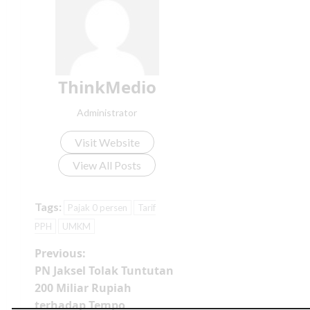
ThinkMedio
Administrator
Visit Website
View All Posts
Tags:
Pajak 0 persen
Tarif
PPH
UMKM
Previous:
PN Jaksel Tolak Tuntutan
200 Miliar Rupiah
terhadap Tempo