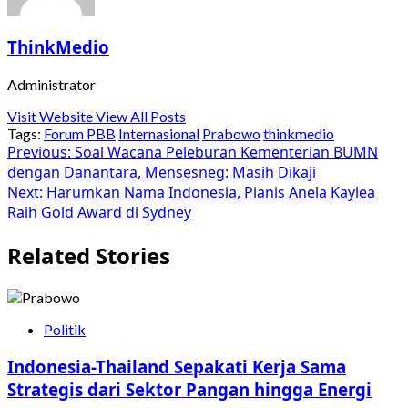
ThinkMedio
Administrator
Visit Website
View All Posts
Tags:
Forum PBB
Internasional
Prabowo
thinkmedio
Post
Previous:
Soal Wacana Peleburan Kementerian BUMN
dengan Danantara, Mensesneg: Masih Dikaji
navigation
Next:
Harumkan Nama Indonesia, Pianis Anela Kaylea
Raih Gold Award di Sydney
Related Stories
Politik
Indonesia-Thailand Sepakati Kerja Sama
Strategis dari Sektor Pangan hingga Energi