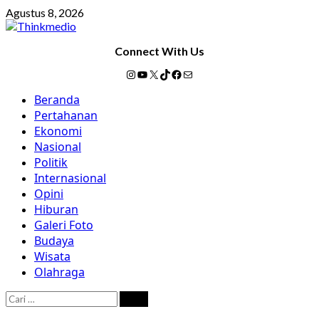
Skip
Agustus 8, 2026
to
content
Connect With Us
Instagram
YouTube
X
TikTok
Facebook
Mail
Primary
Beranda
Menu
Pertahanan
Ekonomi
Nasional
Politik
Internasional
Opini
Hiburan
Galeri Foto
Budaya
Wisata
Olahraga
Cari
untuk: