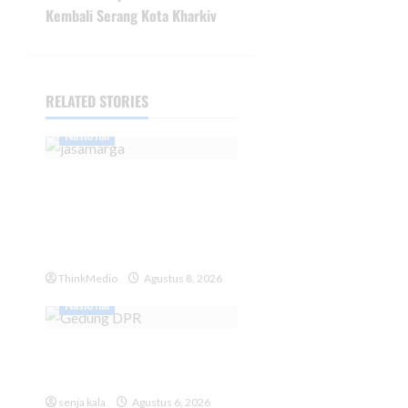
Kembali Serang Kota Kharkiv
RELATED STORIES
Nasional
Streamlining BUMN
Transportasi Dorong
Efisiensi Logistik dan
Layanan Publik
ThinkMedio
Agustus 8, 2026
Nasional
DPR Tepis Isu Pergantian
Kapolri: Tidak Ada Surpres
senja kala
Agustus 6, 2026