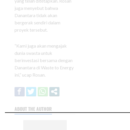
yang telah ditetapkan. Rosan
juga menyebut bahwa
Danantara tidak akan
bergerak sendiri dalam
proyek tersebut.
“Kami juga akan mengajak
dunia swasta untuk
berinvestasi bersama dengan
Danantara di Waste to Energy
ini,” ucap Rosan.
ABOUT THE AUTHOR