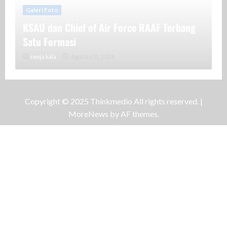
Galeri Foto
KSAU dan Chief of Air Force RAAF Terbang
Satu Formasi
senja kala
Agustus 8, 2026
Copyright © 2025 Thinkmedio All rights reserved.
|
MoreNews
by AF themes.
Galeri Foto
Keseruan Bermain Burung Macaw di Akhir
Pekan
Endras
Juli 13, 2025