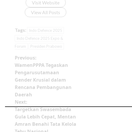
Visit Website
View All Posts
Tags:
Indo Defence 2025
Indo Defence 2025 Expo &
Forum
Presiden Prabowo
Previous:
WamenPPPA Tegaskan
Pengarusutamaan
Gender Krusial dalam
Rencana Pembangunan
Daerah
Next:
Targetkan Swasembada
Gula Lebih Cepat, Mentan
Amran Benahi Tata Kelola
Tebu Nasional