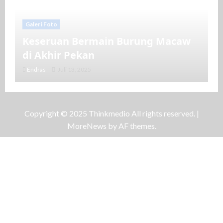
Galeri Foto
Keseruan Bermain Burung Macaw
di Akhir Pekan
Endras
Juli 13, 2025
Copyright © 2025 Thinkmedio All rights reserved.
|
MoreNews
by AF themes.
Galeri Foto
Kemenag Gelar Nikah Massal di
Masjid Istiqlal
MAN
Juni 28, 2025