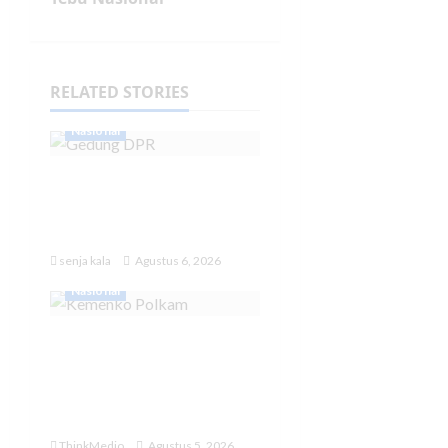
RELATED STORIES
Nasional
DPR Tepis Isu
Pergantian Kapolri:
Tidak Ada Surpres
senja kala
Agustus 6, 2026
Nasional
Menko Polkam
Pastikan Kondisi
Indonesia dalam
Keadaan Aman
ThinkMedio
Agustus 5, 2026