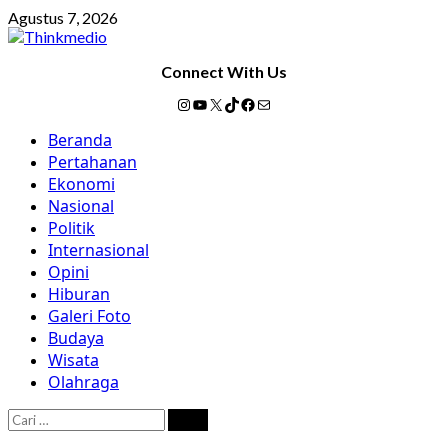
Skip
Agustus 7, 2026
to
content
Connect With Us
Instagram
YouTube
X
TikTok
Facebook
Mail
Primary
Beranda
Menu
Pertahanan
Ekonomi
Nasional
Politik
Internasional
Opini
Hiburan
Galeri Foto
Budaya
Wisata
Olahraga
Cari
untuk: