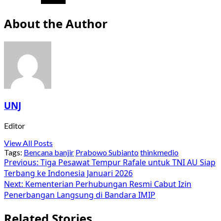
About the Author
UNJ
Editor
View All Posts
Tags:
Bencana banjir
Prabowo Subianto
thinkmedio
Post
Previous:
Tiga Pesawat Tempur Rafale untuk TNI AU Siap
Terbang ke Indonesia Januari 2026
navigation
Next:
Kementerian Perhubungan Resmi Cabut Izin
Penerbangan Langsung di Bandara IMIP
Related Stories