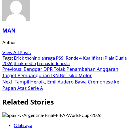
MAN
Author
View All Posts
Tags:
Erick thohir
olahraga
PSSI
Ronde 4 Kualifikasi Piala Dunia
2026
thinkmedio
timnas indonesia
Post
Previous:
Banggar DPR Tolak Penambahan Anggaran,
Target Pembangunan IKN Berisiko Molor
navigation
Next:
Tampil Heroik, Emil Audero Bawa Cremonese ke
Papan Atas Serie A
Related Stories
Olahraga