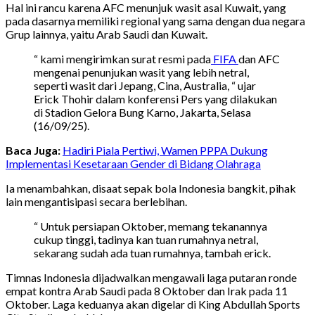
Hal ini rancu karena AFC menunjuk wasit asal Kuwait, yang
pada dasarnya memiliki regional yang sama dengan dua negara
Grup lainnya, yaitu Arab Saudi dan Kuwait.
“ kami mengirimkan surat resmi pada
FIFA
dan AFC
mengenai penunjukan wasit yang lebih netral,
seperti wasit dari Jepang, Cina, Australia, “ ujar
Erick Thohir dalam konferensi Pers yang dilakukan
di Stadion Gelora Bung Karno, Jakarta, Selasa
(16/09/25).
Baca Juga:
Hadiri Piala Pertiwi, Wamen PPPA Dukung
Implementasi Kesetaraan Gender di Bidang Olahraga
Ia menambahkan, disaat sepak bola Indonesia bangkit, pihak
lain mengantisipasi secara berlebihan.
“ Untuk persiapan Oktober, memang tekanannya
cukup tinggi, tadinya kan tuan rumahnya netral,
sekarang sudah ada tuan rumahnya, tambah erick.
Timnas Indonesia dijadwalkan mengawali laga putaran ronde
empat kontra Arab Saudi pada 8 Oktober dan Irak pada 11
Oktober. Laga keduanya akan digelar di King Abdullah Sports