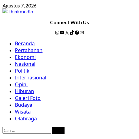
Skip
Agustus 7, 2026
to
content
Connect With Us
Instagram
YouTube
X
TikTok
Facebook
Mail
Primary
Beranda
Menu
Pertahanan
Ekonomi
Nasional
Politik
Internasional
Opini
Hiburan
Galeri Foto
Budaya
Wisata
Olahraga
Cari
untuk: