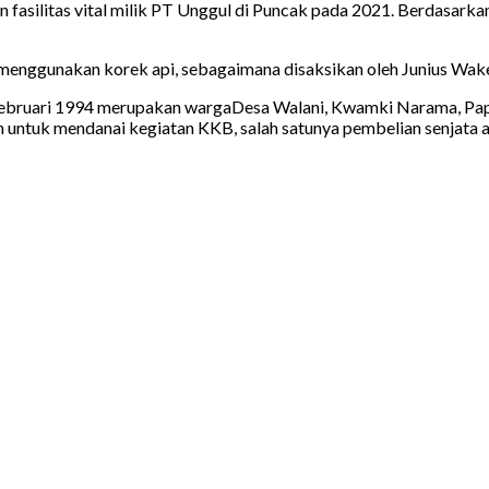
fasilitas vital milik PT Unggul di Puncak pada 2021. Berdasarkan
gunakan korek api, sebagaimana disaksikan oleh Junius Waker al
Februari 1994 merupakan wargaDesa Walani, Kwamki Narama, Papu
an untuk mendanai kegiatan KKB, salah satunya pembelian senjata