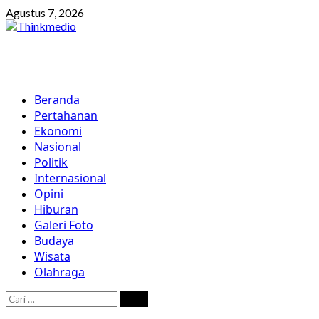
Skip
Agustus 7, 2026
to
content
Primary
Beranda
Menu
Pertahanan
Ekonomi
Nasional
Politik
Internasional
Opini
Hiburan
Galeri Foto
Budaya
Wisata
Olahraga
Cari
untuk: