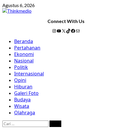
Skip
Agustus 6, 2026
to
content
Connect With Us
Instagram
YouTube
X
TikTok
Facebook
Mail
Primary
Beranda
Menu
Pertahanan
Ekonomi
Nasional
Politik
Internasional
Opini
Hiburan
Galeri Foto
Budaya
Wisata
Olahraga
Cari
untuk: