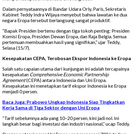
Dalam pernyataannya di Bandar Udara Orly, Paris, Sekretaris
Kabinet Teddy Indra Wijaya menyebut bahwa lawatan ke dua
negara Eropa tersebut berlangsung sangat produktif.
“Bapak Presiden bertemu dengan tiga tokoh penting: Presiden
Komisi Eropa, Presiden Dewan Eropa, dan Raja Belgia. Semua
pertemuan membuahkan hasil yang signifikan,” ujar Teddy,
Selasa (15/7).
Kesepakatan CEPA, Terobosan Ekspor Indonesia ke Eropa
Salah satu capaian utama dari kunjungan ini adalah tercapainya
kesepakatan
Comprehensive Economic Partnership
Agreement
(CEPA) antara Indonesia dan Uni Eropa.
Kesepakatan ini menetapkan tarif ekspor Indonesia ke Eropa
menjadi 0 persen.
Baca Juga: Prabowo Ungkap Indonesia Siap Tingkatkan
Kerja Sama di Tiga Sektor dengan Uni Eropa
“Tarif sebelumnya ada yang 10–20 persen, kini jadi nol. Ini
langkah besar bagi investasi dan industri nasional,” ucap Teddy.