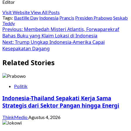
Editor
Visit Website
View All Posts
Tags:
Bastille Day
Indonesia
Prancis
Presiden Prabowo
Seskab
Teddy
Post
Previous:
Membedah Misteri Atlantis, Forwaparekraf
Bahas Buku yang Klaim Lokasi di Indonesia
navigation
Next:
Trump Ungkap Indonesia-Amerika Capai
Kesepakatan Dagang
Related Stories
Politik
Indonesia-Thailand Sepakati Kerja Sama
Strategis dari Sektor Pangan hingga Energi
ThinkMedio
Agustus 4, 2026