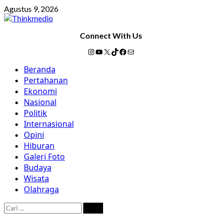
Skip
Agustus 9, 2026
to
content
Connect With Us
Instagram
YouTube
X
TikTok
Facebook
Mail
Primary
Beranda
Menu
Pertahanan
Ekonomi
Nasional
Politik
Internasional
Opini
Hiburan
Galeri Foto
Budaya
Wisata
Olahraga
Cari
untuk: