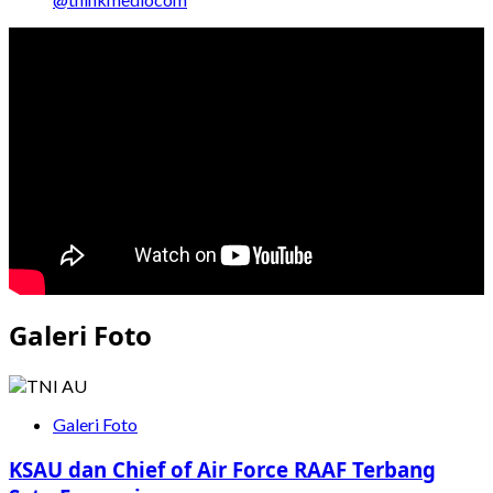
about
Kemen
PPPA
Berikan
Pendampingan
Terhadap
Anak
Korban
Penelantaran
di
Lampung
Galeri Foto
Galeri Foto
KSAU dan Chief of Air Force RAAF Terbang