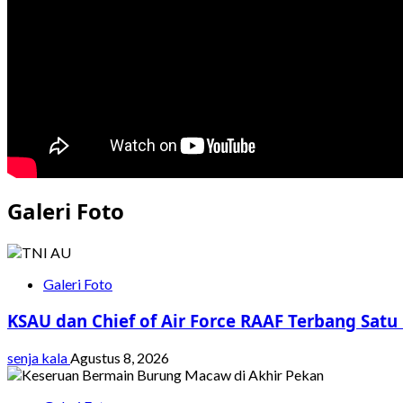
Galeri Foto
Galeri Foto
KSAU dan Chief of Air Force RAAF Terbang Satu
senja kala
Agustus 8, 2026