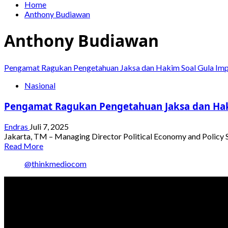
Home
Anthony Budiawan
Anthony Budiawan
Pengamat Ragukan Pengetahuan Jaksa dan Hakim Soal Gula I
Nasional
Pengamat Ragukan Pengetahuan Jaksa dan Ha
Endras
Juli 7, 2025
Jakarta, TM – Managing Director Political Economy and Policy S
Read
Read More
more
@thinkmediocom
about
Pengamat
Ragukan
Pengetahuan
Jaksa
dan
Hakim