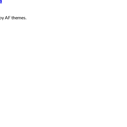
a
by AF themes.