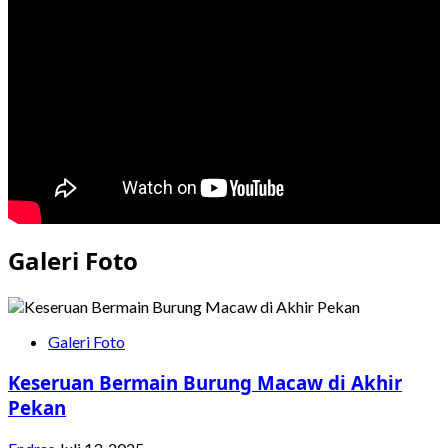
BKPN
Selidiki
Temuan
Sumber
Air
Aqua
dari
Sumur
Bor
Galeri Foto
Galeri Foto
Keseruan Bermain Burung Macaw di Akhir
Pekan