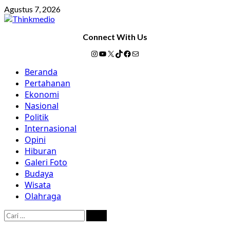
Skip
Agustus 7, 2026
to
content
Connect With Us
Instagram
YouTube
X
TikTok
Facebook
Mail
Primary
Beranda
Menu
Pertahanan
Ekonomi
Nasional
Politik
Internasional
Opini
Hiburan
Galeri Foto
Budaya
Wisata
Olahraga
Cari
untuk: