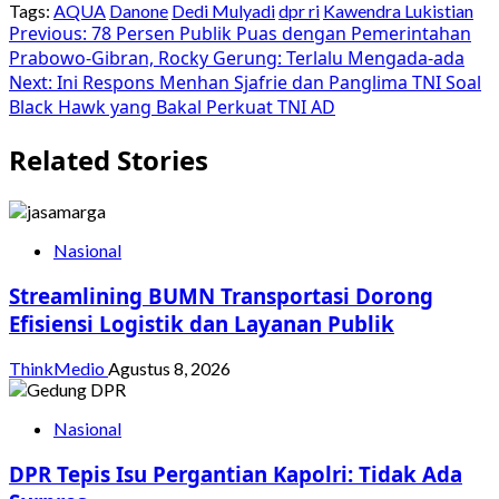
Tags:
AQUA
Danone
Dedi Mulyadi
dpr ri
Kawendra Lukistian
Post
Previous:
78 Persen Publik Puas dengan Pemerintahan
Prabowo-Gibran, Rocky Gerung: Terlalu Mengada-ada
navigation
Next:
Ini Respons Menhan Sjafrie dan Panglima TNI Soal
Black Hawk yang Bakal Perkuat TNI AD
Related Stories
Nasional
Streamlining BUMN Transportasi Dorong
Efisiensi Logistik dan Layanan Publik
ThinkMedio
Agustus 8, 2026
Nasional
DPR Tepis Isu Pergantian Kapolri: Tidak Ada