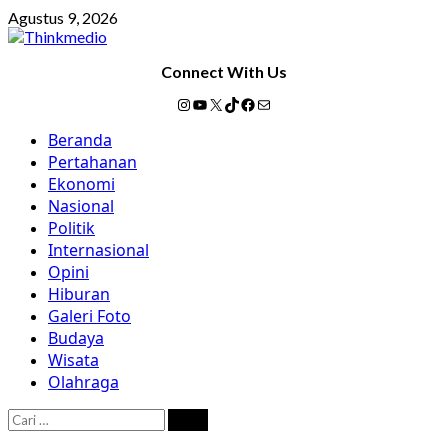
Skip
Agustus 9, 2026
to
content
Connect With Us
Instagram
YouTube
X
TikTok
Facebook
Mail
Primary
Beranda
Menu
Pertahanan
Ekonomi
Nasional
Politik
Internasional
Opini
Hiburan
Galeri Foto
Budaya
Wisata
Olahraga
Cari
untuk: