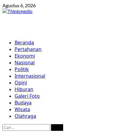
Skip
Agustus 6, 2026
to
content
Primary
Beranda
Menu
Pertahanan
Ekonomi
Nasional
Politik
Internasional
Opini
Hiburan
Galeri Foto
Budaya
Wisata
Olahraga
Cari
untuk: