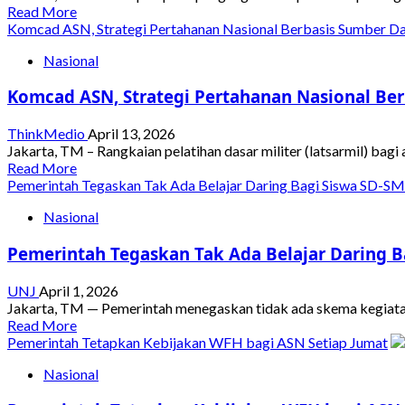
Sulit
Read
Read More
Naik,
more
Komcad ASN, Strategi Pertahanan Nasional Berbasis Sumber D
Prabowo:
about
Kebocoran
Nasional
Penipuan
Kekayaan
ASN
Negara
Komcad ASN, Strategi Pertahanan Nasional Be
di
Gresik
Diduga
ThinkMedio
April 13, 2026
Melibatkan
Jakarta, TM – Rangkaian pelatihan dasar militer (latsarmil) bagi
PNS
Read
Read More
Aktif,
more
Pemerintah Tegaskan Tak Ada Belajar Daring Bagi Siswa SD-S
DPR:
about
Semua
Nasional
Komcad
Via
ASN,
Tes,
Pemerintah Tegaskan Tak Ada Belajar Daring B
Strategi
Tidak
Pertahanan
Ada
Nasional
UNJ
April 1, 2026
Jalur
Berbasis
Jakarta, TM — Pemerintah menegaskan tidak ada skema kegiatan 
Belakang
Sumber
Read
Read More
Daya
more
Pemerintah Tetapkan Kebijakan WFH bagi ASN Setiap Jumat
Manusia
about
Nasional
Pemerintah
Tegaskan