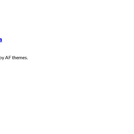
a
by AF themes.