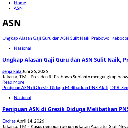
Home
ASN
ASN
Ungkap Alasan Gaji Guru dan ASN Sulit Naik, Prabowo: Keboc
Nasional
Ungkap Alasan Gaji Guru dan ASN Sulit Naik,
senja kala
Juni 26, 2026
Jakarta, TM – Presiden RI Prabowo Subianto mengungkap bahwa g
Read
Read More
more
Penipuan ASN di Gresik Diduga Melibatkan PNS Aktif, DPR: Sem
about
Nasional
Ungkap
Alasan
Penipuan ASN di Gresik Diduga Melibatkan PNS 
Gaji
Guru
dan
Endras
April 14, 2026
ASN
Jakarta, TM – Kasus penipuan pengangkatan Aparatur Sipil Neg