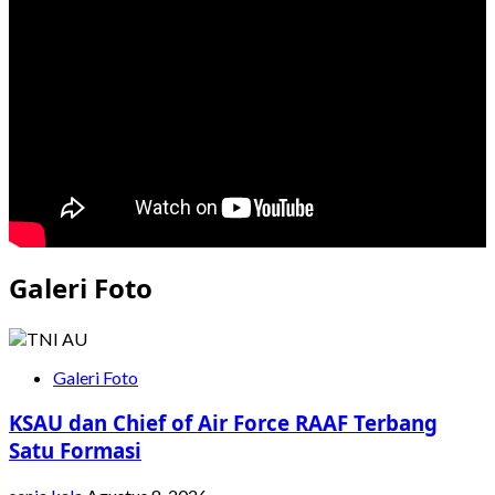
Internasional,
Indonesia
Ekspor
Langsung
Durian
ke
Tiongkok
Galeri Foto
Galeri Foto
KSAU dan Chief of Air Force RAAF Terbang
Satu Formasi