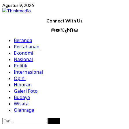
Skip
Agustus 9, 2026
to
content
Connect With Us
Instagram
YouTube
X
TikTok
Facebook
Mail
Primary
Beranda
Menu
Pertahanan
Ekonomi
Nasional
Politik
Internasional
Opini
Hiburan
Galeri Foto
Budaya
Wisata
Olahraga
Cari
untuk: