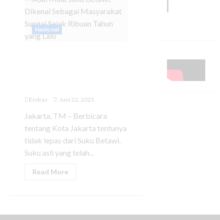
Nasional
Asal Mula Suku Betawi:
Dikenal Sebagai
Masyarakat Sungai Sejak
Ribuan Tahun yang Lalu
Endras
Juni 22, 2025
Jakarta, TM – Berbicara
tentang Kota Jakarta tentunya
tidak lepas dari Suku Betawi.
Suku asli yang telah...
Read More