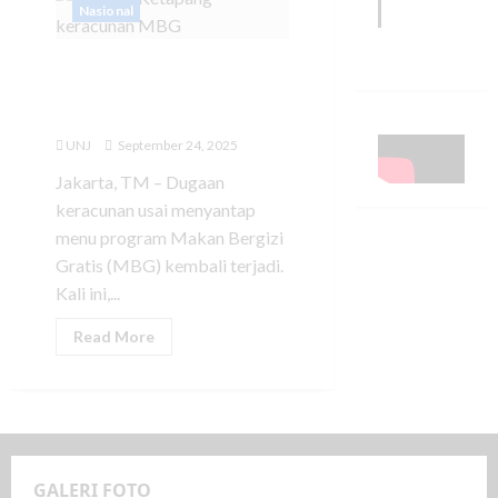
Nasional
16 Pelajar di Ketapang
Keracunan usai Santap
MBG Lauk Ikan Hiu
UNJ
September 24, 2025
Jakarta, TM – Dugaan
keracunan usai menyantap
menu program Makan Bergizi
Gratis (MBG) kembali terjadi.
Kali ini,...
Read More
GALERI FOTO