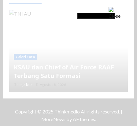
Galeri Foto
KSAU dan Chief of Air Force RAAF
Terbang Satu Formasi
senja kala
Agustus 8, 2026
Copyright © 2025 Thinkmedio All rights reserved.
|
MoreNews
by AF themes.