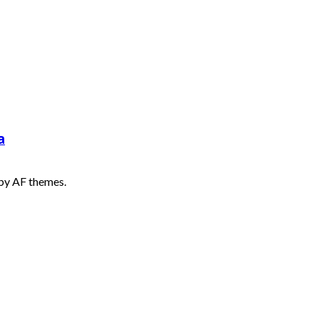
a
by AF themes.