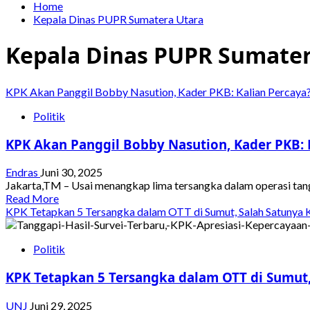
Home
Kepala Dinas PUPR Sumatera Utara
Kepala Dinas PUPR Sumater
KPK Akan Panggil Bobby Nasution, Kader PKB: Kalian Percaya
Politik
KPK Akan Panggil Bobby Nasution, Kader PKB: 
Endras
Juni 30, 2025
Jakarta,TM – Usai menangkap lima tersangka dalam operasi tan
Read
Read More
more
KPK Tetapkan 5 Tersangka dalam OTT di Sumut, Salah Satunya
about
KPK
Politik
Akan
Panggil
KPK Tetapkan 5 Tersangka dalam OTT di Sumut,
Bobby
Nasution,
Kader
UNJ
Juni 29, 2025