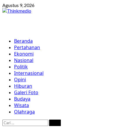
Skip
Agustus 9, 2026
to
content
Primary
Beranda
Menu
Pertahanan
Ekonomi
Nasional
Politik
Internasional
Opini
Hiburan
Galeri Foto
Budaya
Wisata
Olahraga
Cari
untuk: