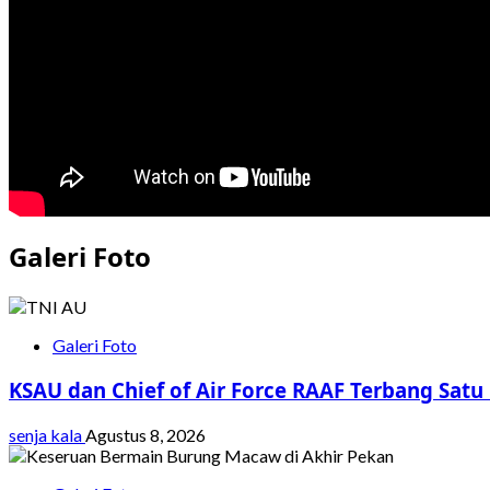
Galeri Foto
Galeri Foto
KSAU dan Chief of Air Force RAAF Terbang Satu
senja kala
Agustus 8, 2026