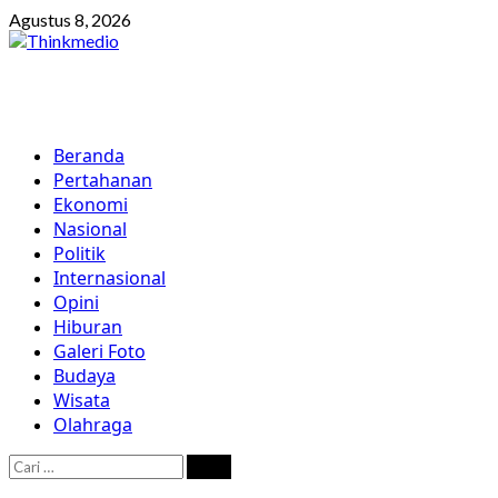
Skip
Agustus 8, 2026
to
content
Primary
Beranda
Menu
Pertahanan
Ekonomi
Nasional
Politik
Internasional
Opini
Hiburan
Galeri Foto
Budaya
Wisata
Olahraga
Cari
untuk: