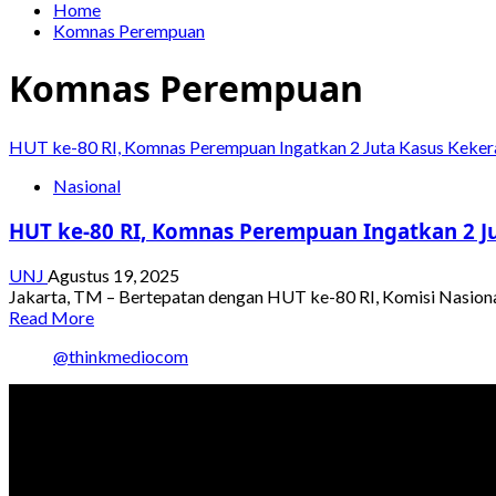
Home
Komnas Perempuan
Komnas Perempuan
HUT ke-80 RI, Komnas Perempuan Ingatkan 2 Juta Kasus Keker
Nasional
HUT ke-80 RI, Komnas Perempuan Ingatkan 2 J
UNJ
Agustus 19, 2025
Jakarta, TM – Bertepatan dengan HUT ke-80 RI, Komisi Nasion
Read
Read More
more
@thinkmediocom
about
HUT
ke-
80
RI,
Komnas
Perempuan