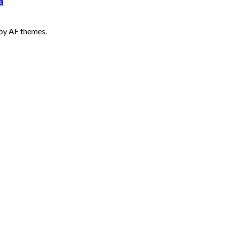
a
by AF themes.