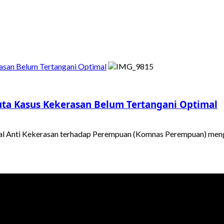
asan Belum Tertangani Optimal
uta Kasus Kekerasan Belum Tertangani Optimal
al Anti Kekerasan terhadap Perempuan (Komnas Perempuan) meng