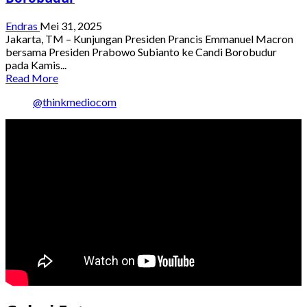
Endras
Mei 31, 2025
Jakarta, TM – Kunjungan Presiden Prancis Emmanuel Macron
bersama Presiden Prabowo Subianto ke Candi Borobudur
pada Kamis...
Read
Read More
more
@thinkmediocom
about
Mitos
Terlarang
di
Balik
Magisnya
Candi
Borobudur