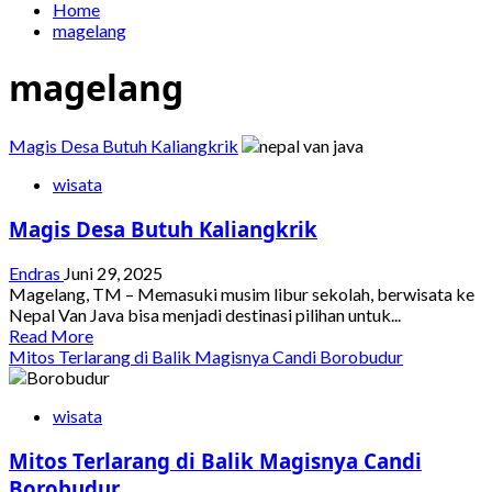
Home
magelang
magelang
Magis Desa Butuh Kaliangkrik
wisata
Magis Desa Butuh Kaliangkrik
Endras
Juni 29, 2025
Magelang, TM – Memasuki musim libur sekolah, berwisata ke
Nepal Van Java bisa menjadi destinasi pilihan untuk...
Read
Read More
more
Mitos Terlarang di Balik Magisnya Candi Borobudur
about
Magis
wisata
Desa
Butuh
Mitos Terlarang di Balik Magisnya Candi
Kaliangkrik
Borobudur