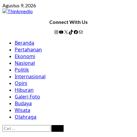
Skip
Agustus 9, 2026
to
content
Connect With Us
Instagram
YouTube
X
TikTok
Facebook
Mail
Primary
Beranda
Menu
Pertahanan
Ekonomi
Nasional
Politik
Internasional
Opini
Hiburan
Galeri Foto
Budaya
Wisata
Olahraga
Cari
untuk: