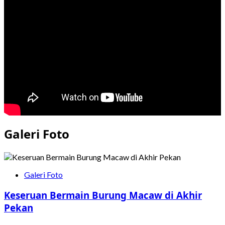
IKN
di
Tengah
Usulan
Morotarium
dan
Permohonan
Konsultasi
Perubahan
Rencana
Induk
Galeri Foto
Galeri Foto
Keseruan Bermain Burung Macaw di Akhir
Pekan