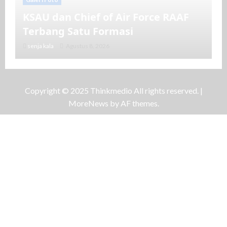
KSAU dan Chief of Air Force RAAF
Terbang Satu Formasi
senja kala
Agustus 8, 2026
Copyright © 2025 Thinkmedio All rights reserved.
|
MoreNews
by AF themes.
Galeri Foto
Keseruan Bermain Burung Macaw
di Akhir Pekan
Endras
Juli 13, 2025