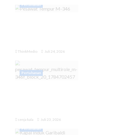
Pertahanan
Indonesia Kontrak 12
Pesawat Latih Tempur
Leonardo M-346 F
Block 20
ThinkMedio
Juli 24, 2026
Pertahanan
Kemhan Teken
Kontrak Pengadaan 12
Pesawat Tempur M-346
untuk TNI AU
senja kala
Juli 23, 2026
Pertahanan