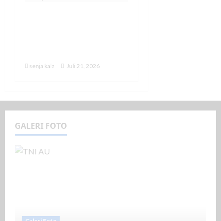
Kapal Induk Garibaldi
Dijadwalkan Tiba di
Indonesia 20
September 2026
senja kala
Juli 21, 2026
GALERI FOTO
Galeri Foto