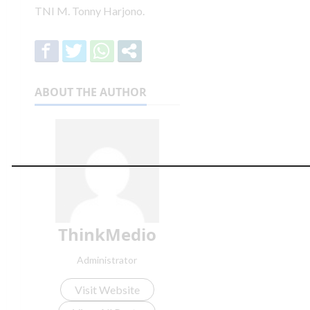
TNI M. Tonny Harjono.
ABOUT THE AUTHOR
ThinkMedio
Administrator
Visit Website