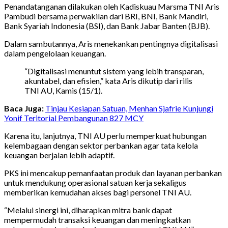
Penandatanganan dilakukan oleh Kadiskuau Marsma TNI Aris
Pambudi bersama perwakilan dari BRI, BNI, Bank Mandiri,
Bank Syariah Indonesia (BSI), dan Bank Jabar Banten (BJB).
Dalam sambutannya, Aris menekankan pentingnya digitalisasi
dalam pengelolaan keuangan.
“Digitalisasi menuntut sistem yang lebih transparan,
akuntabel, dan efisien,” kata Aris dikutip dari rilis
TNI AU, Kamis (15/1).
Baca Juga:
Tinjau Kesiapan Satuan, Menhan Sjafrie Kunjungi
Yonif Teritorial Pembangunan 827 MCY
Karena itu, lanjutnya, TNI AU perlu memperkuat hubungan
kelembagaan dengan sektor perbankan agar tata kelola
keuangan berjalan lebih adaptif.
PKS ini mencakup pemanfaatan produk dan layanan perbankan
untuk mendukung operasional satuan kerja sekaligus
memberikan kemudahan akses bagi personel TNI AU.
“Melalui sinergi ini, diharapkan mitra bank dapat
mempermudah transaksi keuangan dan meningkatkan