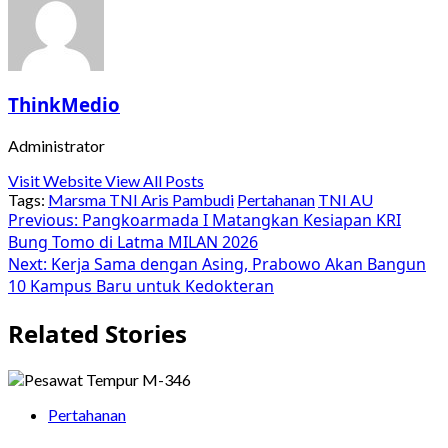
ThinkMedio
Administrator
Visit Website
View All Posts
Tags:
Marsma TNI Aris Pambudi
Pertahanan
TNI AU
Post
Previous:
Pangkoarmada I Matangkan Kesiapan KRI
Bung Tomo di Latma MILAN 2026
navigation
Next:
Kerja Sama dengan Asing, Prabowo Akan Bangun
10 Kampus Baru untuk Kedokteran
Related Stories
Pertahanan