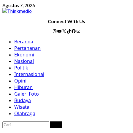
Skip
Agustus 7, 2026
to
content
Connect With Us
Instagram
YouTube
X
TikTok
Facebook
Mail
Primary
Beranda
Menu
Pertahanan
Ekonomi
Nasional
Politik
Internasional
Opini
Hiburan
Galeri Foto
Budaya
Wisata
Olahraga
Cari
untuk: