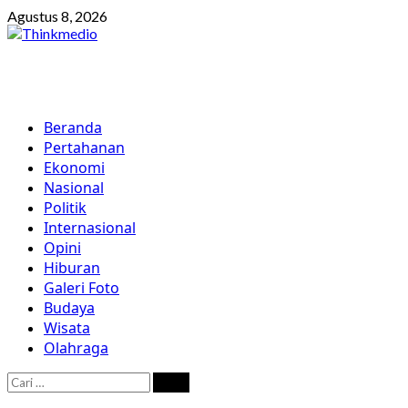
Skip
Agustus 8, 2026
to
content
Primary
Beranda
Menu
Pertahanan
Ekonomi
Nasional
Politik
Internasional
Opini
Hiburan
Galeri Foto
Budaya
Wisata
Olahraga
Cari
untuk: