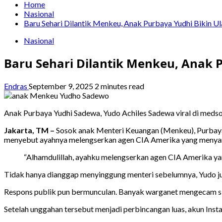
Home
Nasional
Baru Sehari Dilantik Menkeu, Anak Purbaya Yudhi Bikin Ul
Nasional
Baru Sehari Dilantik Menkeu, Anak 
Endras
September 9, 2025
2 minutes read
Anak Purbaya Yudhi Sadewa, Yudo Achiles Sadewa viral di medso
Jakarta, TM –
Sosok anak Menteri Keuangan (Menkeu), Purbaya 
menyebut ayahnya melengserkan agen CIA Amerika yang menya
“Alhamdulillah, ayahku melengserkan agen CIA Amerika y
Tidak hanya dianggap menyinggung menteri sebelumnya, Yudo jug
Respons publik pun bermunculan. Banyak warganet mengecam si
Setelah unggahan tersebut menjadi perbincangan luas, akun Ins