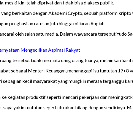
eski kini telah diprivat dan tidak bisa diakses publik.
 yang berkaitan dengan Akademi Crypto, sebuah platform kripto y
an penghasilan ratusan juta hingga miliaran Rupiah.
awancarai oleh salah satu media. Dalam wawancara tersebut Yudo 
rnyataan Mengecilkan Aspirasi Rakyat
 uang tersebut tidak meminta uang orang tuanya, melainkan hasil
menjabat sebagai Menteri Keuangan, menanggapi isu tuntutan 17+8
ra dari sebagian kecil masyarakat yang mungkin merasa terganggu k
 ke kegiatan produktif seperti mencari pekerjaan dan meningkatka
 saya yakin tuntutan seperti itu akan hilang dengan sendirinya. M