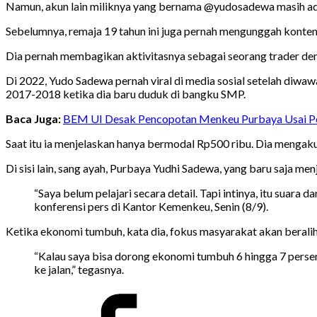
Namun, akun lain miliknya yang bernama @yudosadewa masih ada, m
Sebelumnya, remaja 19 tahun ini juga pernah mengunggah konten
Dia pernah membagikan aktivitasnya sebagai seorang trader deng
Di 2022, Yudo Sadewa pernah viral di media sosial setelah diw
2017-2018 ketika dia baru duduk di bangku SMP.
Baca Juga:
BEM UI Desak Pencopotan Menkeu Purbaya Usai Pe
Saat itu ia menjelaskan hanya bermodal Rp500 ribu. Dia mengaku
Di sisi lain, sang ayah, Purbaya Yudhi Sadewa, yang baru saja 
“Saya belum pelajari secara detail. Tapi intinya, itu sua
konferensi pers di Kantor Kemenkeu, Senin (8/9).
Ketika ekonomi tumbuh, kata dia, fokus masyarakat akan beralih
“Kalau saya bisa dorong ekonomi tumbuh 6 hingga 7 persen,
ke jalan,” tegasnya.