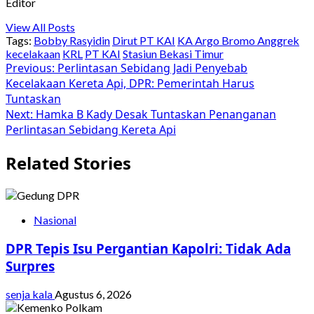
Editor
View All Posts
Tags:
Bobby Rasyidin
Dirut PT KAI
KA Argo Bromo Anggrek
kecelakaan
KRL
PT KAI
Stasiun Bekasi Timur
Post
Previous:
Perlintasan Sebidang Jadi Penyebab
Kecelakaan Kereta Api, DPR: Pemerintah Harus
navigation
Tuntaskan
Next:
Hamka B Kady Desak Tuntaskan Penanganan
Perlintasan Sebidang Kereta Api
Related Stories
Nasional
DPR Tepis Isu Pergantian Kapolri: Tidak Ada
Surpres
senja kala
Agustus 6, 2026