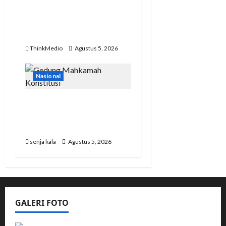
Pastikan Kondisi
Indonesia dalam
Keadaan Aman
ThinkMedio
Agustus 5, 2026
Nasional
MK Tetapkan Program
MBG Tak lagi Masuk ke
Anggaran Pendidikan
senja kala
Agustus 5, 2026
GALERI FOTO