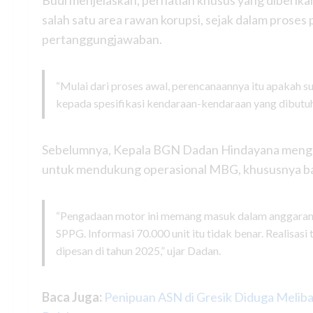
Budi menjelaskan, perhatian khusus yang diberik
salah satu area rawan korupsi, sejak dalam proses
pertanggungjawaban.
“Mulai dari proses awal, perencanaannya itu apakah s
kepada spesifikasi kendaraan-kendaraan yang dibutuh
Sebelumnya, Kepala BGN Dadan Hindayana mengung
untuk mendukung operasional MBG, khususnya ba
“Pengadaan motor ini memang masuk dalam anggaran 
SPPG. Informasi 70.000 unit itu tidak benar. Realisasi 
dipesan di tahun 2025,” ujar Dadan.
Baca Juga:
Penipuan ASN di Gresik Diduga Melibat