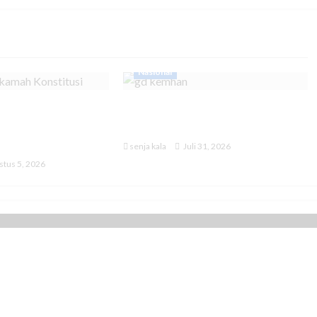
Nasional
an Program MBG
Prabowo Naikkan Tunjangan
suk ke Anggaran
Kinerja TNI dan Kemhan
senja kala
Juli 31, 2026
tus 5, 2026