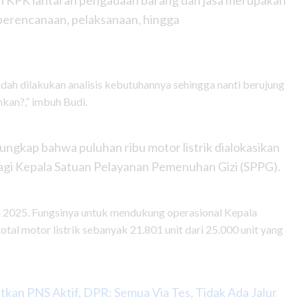
an KPK lantaran pengadaan barang dan jasa merupakan
 perencanaan, pelaksanaan, hingga
udah dilakukan analisis kebutuhannya sehingga nanti berujung
kan?,” imbuh Budi.
kap bahwa puluhan ribu motor listrik dialokasikan
gi Kepala Satuan Pelayanan Pemenuhan Gizi (SPPG).
2025. Fungsinya untuk mendukung operasional Kepala
total motor listrik sebanyak 21.801 unit dari 25.000 unit yang
kan PNS Aktif, DPR: Semua Via Tes, Tidak Ada Jalur