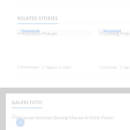
RELATED STORIES
Nasional
Nasional
Menko Polkam Pastikan
MK Tetapk
Kondisi Indonesia dalam
Tak lagi Ma
Keadaan Aman
Pendidikan
ThinkMedio
Agustus 5, 2026
senja kala
Agus
GALERI FOTO