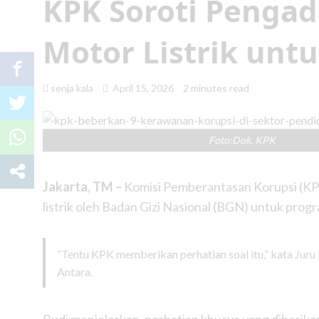
KPK Soroti Penga
Motor Listrik un
senja kala
April 15, 2026
2 minutes read
Foto:Dok. KPK
Jakarta, TM –
Komisi Pemberantasan Korupsi (KPK
listrik oleh Badan Gizi Nasional (BGN) untuk pro
“Tentu KPK memberikan perhatian soal itu,” kata Juru 
Antara.