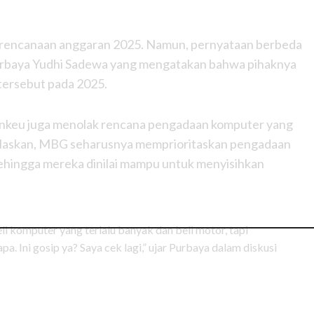
perencanaan anggaran 2025. Namun, pernyataan berbeda
urbaya Yudhi Sadewa yang mengatakan bahwa pihaknya
tersebut pada 2025.
nkeu juga menolak rencana pengadaan komputer yang
elaskan, MBG seharusnya memprioritaskan pengadaan
hingga mereka dinilai mampu untuk menyisihkan
li komputer yang terlalu banyak dan beli motor, tapi
apa. Ini gosip ya? Saya cek lagi,” ujar Purbaya dalam diskusi