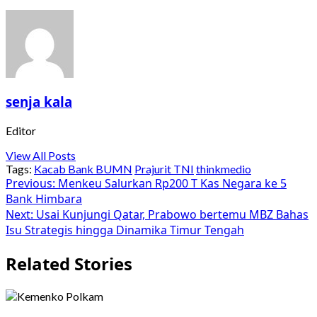
senja kala
Editor
View All Posts
Tags:
Kacab Bank BUMN
Prajurit TNI
thinkmedio
Post
Previous:
Menkeu Salurkan Rp200 T Kas Negara ke 5
Bank Himbara
navigation
Next:
Usai Kunjungi Qatar, Prabowo bertemu MBZ Bahas
Isu Strategis hingga Dinamika Timur Tengah
Related Stories