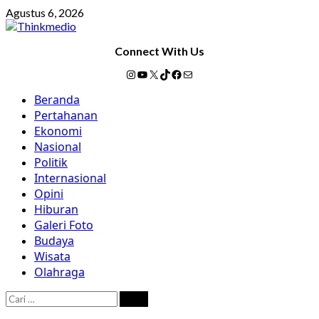
Skip
Agustus 6, 2026
to
content
Connect With Us
Instagram
YouTube
X
TikTok
Facebook
Mail
Primary
Beranda
Menu
Pertahanan
Ekonomi
Nasional
Politik
Internasional
Opini
Hiburan
Galeri Foto
Budaya
Wisata
Olahraga
Cari
untuk: