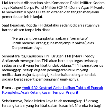
Hal tersebut dibenarkan oleh Komandan Polisi Militer Kodam
Jaya Kolonel Corps Polisi Militer (CPM) Donny Agus Priyanto.
Ia menyebut, Kopda FH telah ditahan dan tengah menjalani
pemeriksaan lebih lanjut.
Saat kejadian, Kopda FH diketahui sedang dicari satuannya
karena absen tanpa izin dinas.
“Peran yang bersangkutan sebagai ‘perantara’
untuk mencari orang guna menjemput paksa,’ jelas
Danpomdam Jaya.
Sementara itu, Kapuspen TNI Brigjen TNI (Mar) Freddy
Ardianzah menegaskan TNI akan bersikap tegas terhadap
setiap prajurit yang terlibat tindak pidana. “TNI sangat serius
menanggapi setiap dugaan pelanggaran hukum yang
melibatkan prajurit, apalagi jika berkaitan dengan tindak
pidana berat seperti pembunuhan,” ungkapnya.
Baca Juga:
Yonif 432 Kostrad Gelar Latihan Taktis di Puncak
Kompleks, Asah Ketangkasan Tempur Prajurit
Sebelumnya, Polda Metro Jaya telah menangkap 15 orang
tersangka lain yang terlibat dalam kasus ini. Mereka terbagi