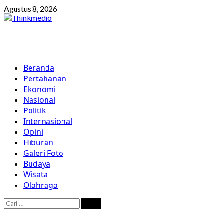
Skip
Agustus 8, 2026
to
content
Primary
Beranda
Menu
Pertahanan
Ekonomi
Nasional
Politik
Internasional
Opini
Hiburan
Galeri Foto
Budaya
Wisata
Olahraga
Cari
untuk: