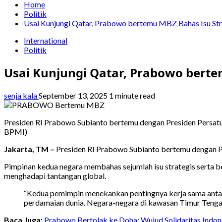
Home
Politik
Usai Kunjungi Qatar, Prabowo bertemu MBZ Bahas Isu Str
International
Politik
Usai Kunjungi Qatar, Prabowo berte
senja kala
September 13, 2025
1 minute read
Presiden RI Prabowo Subianto bertemu dengan Presiden Persatu
BPMI)
Jakarta, TM –
Presiden RI Prabowo Subianto bertemu dengan Pr
Pimpinan kedua negara membahas sejumlah isu strategis serta 
menghadapi tantangan global.
“Kedua pemimpin menekankan pentingnya kerja sama antar
perdamaian dunia. Negara-negara di kawasan Timur Tengah h
Baca Juga:
Prabowo Bertolak ke Doha: Wujud Solidaritas Indon