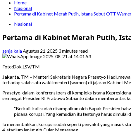
Home
Nasional
Pertama di Kabinet Merah Putih, Istana Sebut OTT Wamen
Nasional
Pertama di Kabinet Merah Putih, Is
senja kala
Agustus 21, 2025
3 minutes read
Foto:Dok.LSV/TM
Jakarta, TM –
Menteri Sekretaris Negara Prasetyo Hadi, mewak
terhadap salah satu wakil menteri (wamen) di jajaran Kabinet 
Prasetyo, dalam konferensi pers di kompleks Istana Kepresidena
semangat Presiden RI Prabowo Subianto dalam memberantas korup
“Berkali-kali sudah disampaikan oleh Bapak Presiden bahw
pidana korupsi. Yang kemudian itu tentunya harus dimulai d
Ia menambahkan, korupsi sudah seperti penyakit yang masuk sta
4, stadium lanjut gitu,” ujar Mensesneg.