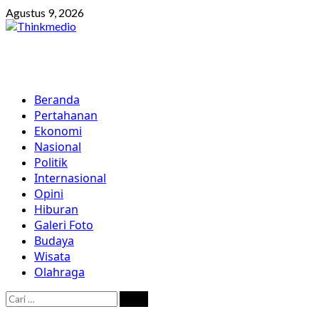
Skip
Agustus 9, 2026
to
content
Primary
Beranda
Menu
Pertahanan
Ekonomi
Nasional
Politik
Internasional
Opini
Hiburan
Galeri Foto
Budaya
Wisata
Olahraga
Cari
untuk: