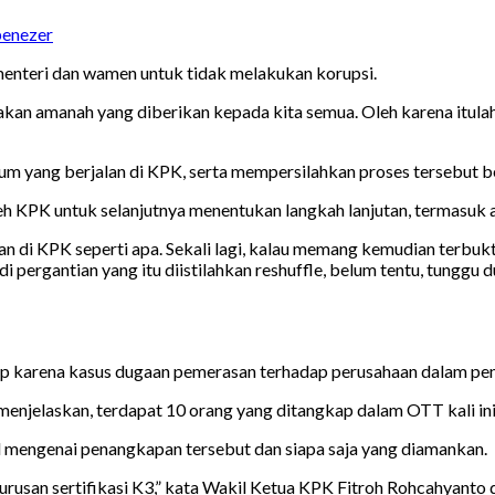
enezer
 menteri dan wamen untuk tidak melakukan korupsi.
akan amanah yang diberikan kepada kita semua. Oleh karena itul
um yang berjalan di KPK, serta mempersilahkan proses tersebut b
eh KPK untuk selanjutnya menentukan langkah lanjutan, termasuk
eman di KPK seperti apa. Sekali lagi, kalau memang kemudian terbu
 pergantian yang itu diistilahkan reshuffle, belum tentu, tunggu 
arena kasus dugaan pemerasan terhadap perusahaan dalam pengur
jelaskan, terdapat 10 orang yang ditangkap dalam OTT kali ini
l mengenai penangkapan tersebut dan siapa saja yang diamankan.
usan sertifikasi K3,” kata Wakil Ketua KPK Fitroh Rohcahyanto 