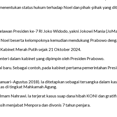
menentukan status hukum terhadap Noel dan pihak-pihak yang di
relawan Presiden ke-7 RI Joko Widodo, yakni Jokowi Mania (JoMa
029, Noel beserta kelompoknya kemudian mendukung Prabowo de
 Kabinet Merah Putih sejak 21 Oktober 2024.
teri dalam kabinet yang dipimpin oleh Presiden Prabowo.
 hal baru. Sebagai contoh, pada kabinet pertama pemerintahan Pr
anuari–Agustus 2018). Ia ditetapkan sebagai tersangka dalam ka
gkas di tingkat Mahkamah Agung.
m Nahrawi. Ia terjerat kasus suap dana hibah KONI dan gratifika
ih menjabat Menpora dan divonis 7 tahun penjara.