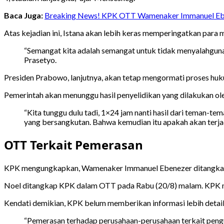
Baca Juga:
Breaking News! KPK OTT Wamenaker Immanuel Eb
Atas kejadian ini, Istana akan lebih keras memperingatkan para
“Semangat kita adalah semangat untuk tidak menyalahgun
Prasetyo.
Presiden Prabowo, lanjutnya, akan tetap mengormati proses huk
Pemerintah akan menunggu hasil penyelidikan yang dilakukan ol
“Kita tunggu dulu tadi, 1×24 jam nanti hasil dari teman-t
yang bersangkutan. Bahwa kemudian itu apakah akan terjadi
OTT Terkait Pemerasan
KPK mengungkapkan, Wamenaker Immanuel Ebenezer ditangkap k
Noel ditangkap KPK dalam OTT pada Rabu (20/8) malam. KPK men
Kendati demikian, KPK belum memberikan informasi lebih detai
“Pemerasan terhadap perusahaan-perusahaan terkait pengur