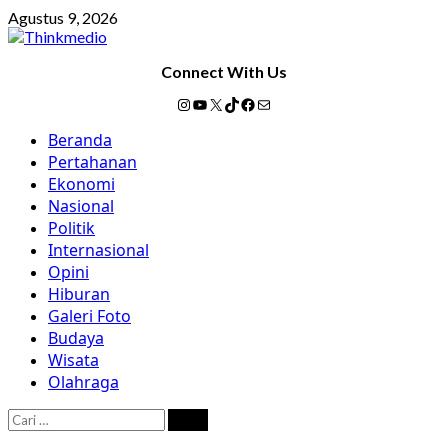
Skip
Agustus 9, 2026
to
content
Connect With Us
Instagram
YouTube
X
TikTok
Facebook
Mail
Primary
Beranda
Menu
Pertahanan
Ekonomi
Nasional
Politik
Internasional
Opini
Hiburan
Galeri Foto
Budaya
Wisata
Olahraga
Cari
untuk: