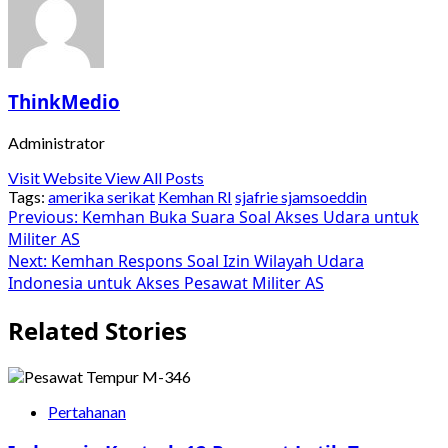
ThinkMedio
Administrator
Visit Website
View All Posts
Tags:
amerika serikat
Kemhan RI
sjafrie sjamsoeddin
Post
Previous:
Kemhan Buka Suara Soal Akses Udara untuk
Militer AS
navigation
Next:
Kemhan Respons Soal Izin Wilayah Udara
Indonesia untuk Akses Pesawat Militer AS
Related Stories
Pertahanan