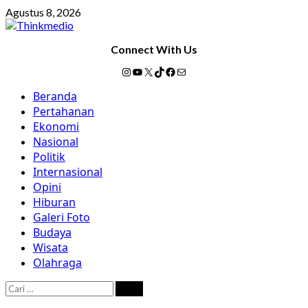
Skip
Agustus 8, 2026
to
content
Connect With Us
Instagram
YouTube
X
TikTok
Facebook
Mail
Primary
Beranda
Menu
Pertahanan
Ekonomi
Nasional
Politik
Internasional
Opini
Hiburan
Galeri Foto
Budaya
Wisata
Olahraga
Cari
untuk: