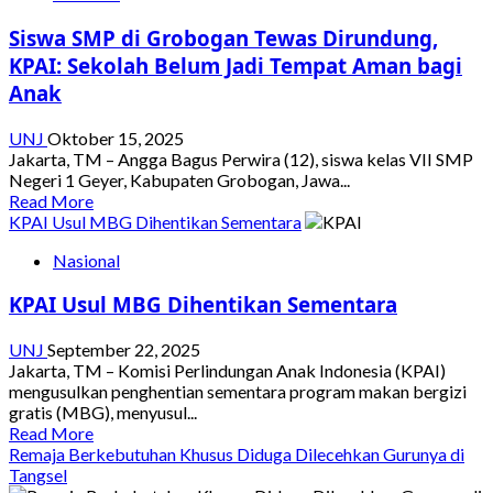
Ingatkan
Siswa SMP di Grobogan Tewas Dirundung,
Kehati-
hatian
KPAI: Sekolah Belum Jadi Tempat Aman bagi
dalam
Anak
Narasi
Publik
UNJ
Oktober 15, 2025
soal
Jakarta, TM – Angga Bagus Perwira (12), siswa kelas VII SMP
Anak
Negeri 1 Geyer, Kabupaten Grobogan, Jawa...
Read
Read More
more
KPAI Usul MBG Dihentikan Sementara
about
Nasional
Siswa
SMP
KPAI Usul MBG Dihentikan Sementara
di
Grobogan
Tewas
UNJ
September 22, 2025
Dirundung,
Jakarta, TM – Komisi Perlindungan Anak Indonesia (KPAI)
KPAI:
mengusulkan penghentian sementara program makan bergizi
Sekolah
gratis (MBG), menyusul...
Belum
Read
Read More
Jadi
more
Remaja Berkebutuhan Khusus Diduga Dilecehkan Gurunya di
Tempat
about
Tangsel
Aman