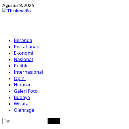
Skip
Agustus 8, 2026
to
content
Primary
Beranda
Menu
Pertahanan
Ekonomi
Nasional
Politik
Internasional
Opini
Hiburan
Galeri Foto
Budaya
Wisata
Olahraga
Cari
untuk: