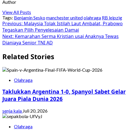
Author
View All Posts
Tags:
Benjamin Sesko
manchester united
olahraga
RB leipzig
Post
Previous:
Malaysia Tolak Istilah Laut Ambalat, Prabowo
Tegaskan Pilih Penyelesaian Damai
navigation
Next:
Kemarahan Serma Kristian usai Anaknya Tewas
Dianiaya Senior TNI AD
Related Stories
Olahraga
Taklukkan Argentina 1-0, Spanyol Sabet Gelar
Juara Piala Dunia 2026
senja kala
Juli 20, 2026
Olahraga