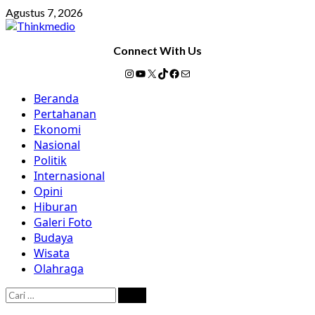
Skip
Agustus 7, 2026
to
content
Connect With Us
Instagram
YouTube
X
TikTok
Facebook
Mail
Primary
Beranda
Menu
Pertahanan
Ekonomi
Nasional
Politik
Internasional
Opini
Hiburan
Galeri Foto
Budaya
Wisata
Olahraga
Cari
untuk: