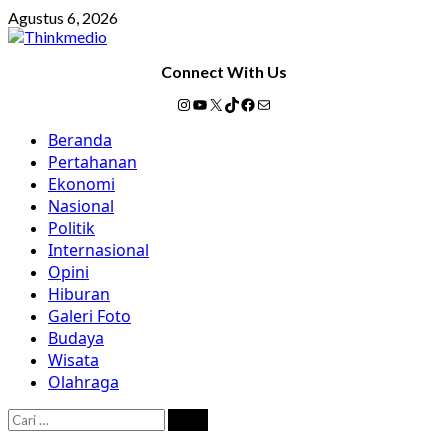
Skip
Agustus 6, 2026
to
content
Connect With Us
Instagram
YouTube
X
TikTok
Facebook
Mail
Primary
Beranda
Menu
Pertahanan
Ekonomi
Nasional
Politik
Internasional
Opini
Hiburan
Galeri Foto
Budaya
Wisata
Olahraga
Cari
untuk: