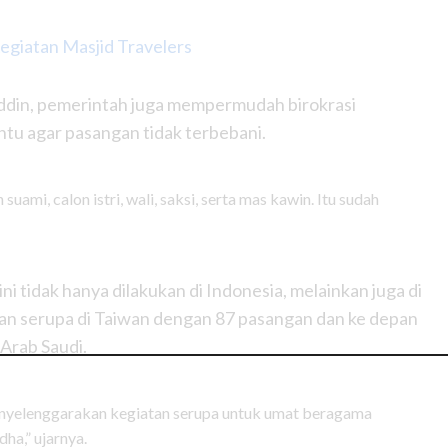
egiatan Masjid Travelers
ddin, pemerintah juga mempermudah birokrasi
tu agar pasangan tidak terbebani.
uami, calon istri, wali, saksi, serta mas kawin. Itu sudah
i tidak hanya dilakukan di Indonesia, melainkan juga di
tan serupa di Taiwan dengan 87 pasangan dan ke depan
Arab Saudi.
enyelenggarakan kegiatan serupa untuk umat beragama
dha,” ujarnya.