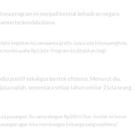
wa program ini menjadi bentuk kehadiran negara
amun terkendala biaya.
alui kegiatan ini, semuanya gratis, tanpa ada biaya penghulu.
t modal usaha Rp2 juta. Program ini ditujukan bagi
disi positif sekaligus bentuk efisiensi. Menurut dia,
ta rupiah, sementara setiap tahun sekitar 2 juta orang
juta pasangan, itu sama dengan Rp200 triliun. Jumlah ini besar
 pasangan agar bisa membangun keluarga yang sejahtera,”