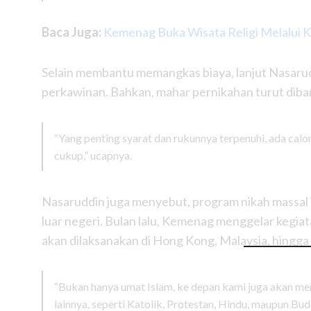
Baca Juga:
Kemenag Buka Wisata Religi Melalui K
Selain membantu memangkas biaya, lanjut Nasaru
perkawinan. Bahkan, mahar pernikahan turut diban
“Yang penting syarat dan rukunnya terpenuhi, ada calon s
cukup,” ucapnya.
Nasaruddin juga menyebut, program nikah massal in
luar negeri. Bulan lalu, Kemenag menggelar kegia
akan dilaksanakan di Hong Kong, Malaysia, hingga 
“Bukan hanya umat Islam, ke depan kami juga akan m
lainnya, seperti Katolik, Protestan, Hindu, maupun Bud