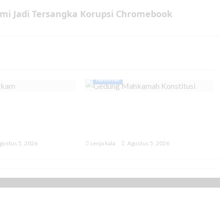
mi Jadi Tersangka Korupsi Chromebook
Nasional
am Pastikan
MK Tetapkan Program MBG
onesia dalam
Tak lagi Masuk ke Anggaran
man
Pendidikan
gustus 5, 2026
senja kala
Agustus 5, 2026