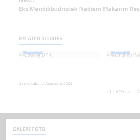
Next:
Eks Mendikbudristek Nadiem Makarim Res
RELATED STORIES
Nasional
Nasional
DPR Tepis Isu Pergantian
Menko Polk
Kapolri: Tidak Ada Surpres
Kondisi Ind
Keadaan A
senja kala
Agustus 6, 2026
ThinkMedio
A
GALERI FOTO