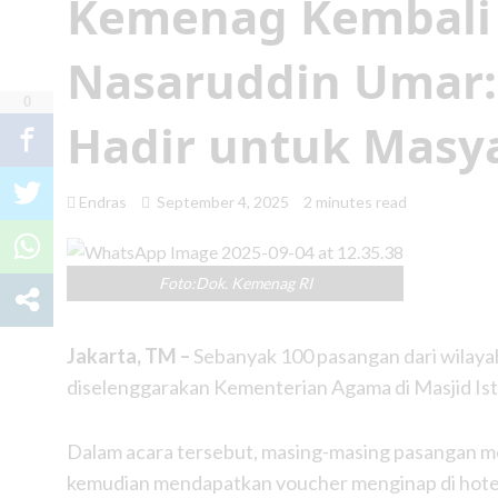
Kemenag Kembali G
Nasaruddin Umar:
0
Hadir untuk Masy
Endras
September 4, 2025
2 minutes read
Foto:Dok. Kemenag RI
Jakarta, TM –
Sebanyak 100 pasangan dari wilaya
diselenggarakan Kementerian Agama di Masjid Istiq
Dalam acara tersebut, masing-masing pasangan me
kemudian mendapatkan voucher menginap di hotel