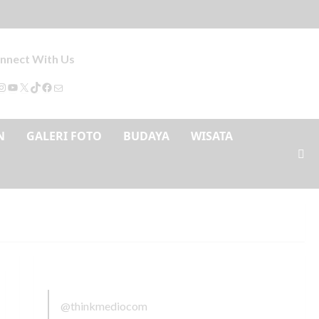
nnect With Us
N
GALERI FOTO
BUDAYA
WISATA
@thinkmediocom