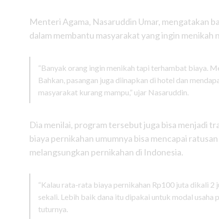
Menteri Agama, Nasaruddin Umar, mengatakan bah
dalam membantu masyarakat yang ingin menikah n
“Banyak orang ingin menikah tapi terhambat biaya. Mel
Bahkan, pasangan juga diinapkan di hotel dan mendapa
masyarakat kurang mampu,” ujar Nasaruddin.
Dia menilai, program tersebut juga bisa menjadi tra
biaya pernikahan umumnya bisa mencapai ratusan ju
melangsungkan pernikahan di Indonesia.
“Kalau rata-rata biaya pernikahan Rp100 juta dikali 2 
sekali. Lebih baik dana itu dipakai untuk modal usaha
tuturnya.