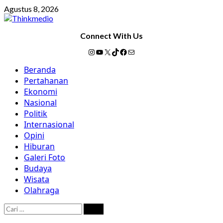
Skip
Agustus 8, 2026
to
content
Connect With Us
Instagram
YouTube
X
TikTok
Facebook
Mail
Primary
Beranda
Menu
Pertahanan
Ekonomi
Nasional
Politik
Internasional
Opini
Hiburan
Galeri Foto
Budaya
Wisata
Olahraga
Cari
untuk: