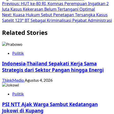
Post
Previous:
HUT ke-80 RI, Komnas Perempuan Ingatkan 2
Juta Kasus Kekerasan Belum Tertangani Optimal
navigation
Next:
Kuasa Hukum Sebut Penetapan Tersangka Kasus
Satelit 123° BT Sebagai Kriminalisasi Pejabat Administrasi
Related Stories
Politik
Indonesia-Thailand Sepakati Kerja Sama
Strategis dari Sektor Pangan hingga Energi
ThinkMedio
Agustus 4, 2026
Politik
PSI NTT Ajak Warga Sambut Kedatangan
Jokowi di Kupang