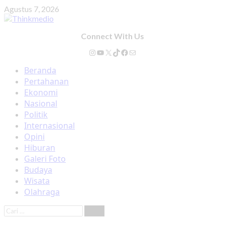
Skip
Agustus 7, 2026
to
content
Connect With Us
Instagram
YouTube
X
TikTok
Facebook
Mail
Primary
Beranda
Menu
Pertahanan
Ekonomi
Nasional
Politik
Internasional
Opini
Hiburan
Galeri Foto
Budaya
Wisata
Olahraga
Cari
untuk: