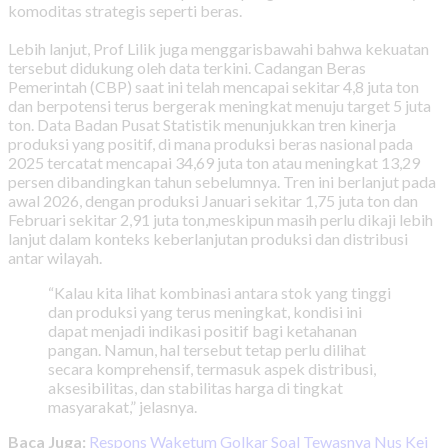
komoditas strategis seperti beras.
Lebih lanjut, Prof Lilik juga menggarisbawahi bahwa kekuatan
tersebut didukung oleh data terkini. Cadangan Beras
Pemerintah (CBP) saat ini telah mencapai sekitar 4,8 juta ton
dan berpotensi terus bergerak meningkat menuju target 5 juta
ton. Data Badan Pusat Statistik menunjukkan tren kinerja
produksi yang positif, di mana produksi beras nasional pada
2025 tercatat mencapai 34,69 juta ton atau meningkat 13,29
persen dibandingkan tahun sebelumnya. Tren ini berlanjut pada
awal 2026, dengan produksi Januari sekitar 1,75 juta ton dan
Februari sekitar 2,91 juta ton,meskipun masih perlu dikaji lebih
lanjut dalam konteks keberlanjutan produksi dan distribusi
antar wilayah.
“Kalau kita lihat kombinasi antara stok yang tinggi
dan produksi yang terus meningkat, kondisi ini
dapat menjadi indikasi positif bagi ketahanan
pangan. Namun, hal tersebut tetap perlu dilihat
secara komprehensif, termasuk aspek distribusi,
aksesibilitas, dan stabilitas harga di tingkat
masyarakat,” jelasnya.
Baca Juga:
Respons Waketum Golkar Soal Tewasnya Nus Kei