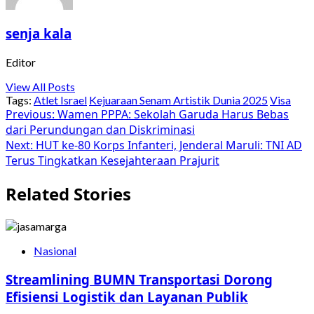
senja kala
Editor
View All Posts
Tags:
Atlet Israel
Kejuaraan Senam Artistik Dunia 2025
Visa
Post
Previous:
Wamen PPPA: Sekolah Garuda Harus Bebas
dari Perundungan dan Diskriminasi
navigation
Next:
HUT ke-80 Korps Infanteri, Jenderal Maruli: TNI AD
Terus Tingkatkan Kesejahteraan Prajurit
Related Stories
Nasional
Streamlining BUMN Transportasi Dorong
Efisiensi Logistik dan Layanan Publik