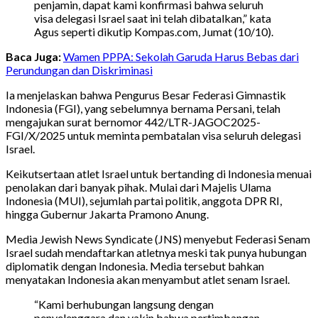
penjamin, dapat kami konfirmasi bahwa seluruh
visa delegasi Israel saat ini telah dibatalkan,” kata
Agus seperti dikutip Kompas.com, Jumat (10/10).
Baca Juga:
Wamen PPPA: Sekolah Garuda Harus Bebas dari
Perundungan dan Diskriminasi
Ia menjelaskan bahwa Pengurus Besar Federasi Gimnastik
Indonesia (FGI), yang sebelumnya bernama Persani, telah
mengajukan surat bernomor 442/LTR-JAGOC2025-
FGI/X/2025 untuk meminta pembatalan visa seluruh delegasi
Israel.
Keikutsertaan atlet Israel untuk bertanding di Indonesia menuai
penolakan dari banyak pihak. Mulai dari Majelis Ulama
Indonesia (MUI), sejumlah partai politik, anggota DPR RI,
hingga Gubernur Jakarta Pramono Anung.
Media Jewish News Syndicate (JNS) menyebut Federasi Senam
Israel sudah mendaftarkan atletnya meski tak punya hubungan
diplomatik dengan Indonesia. Media tersebut bahkan
menyatakan Indonesia akan menyambut atlet senam Israel.
“Kami berhubungan langsung dengan
penyelenggara dan yakin bahwa pertimbangan