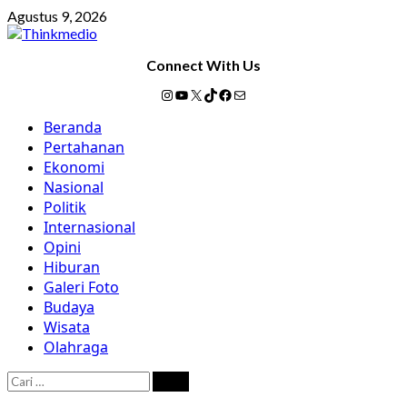
Skip
Agustus 9, 2026
to
content
Connect With Us
Instagram
YouTube
X
TikTok
Facebook
Mail
Primary
Beranda
Menu
Pertahanan
Ekonomi
Nasional
Politik
Internasional
Opini
Hiburan
Galeri Foto
Budaya
Wisata
Olahraga
Cari
untuk: