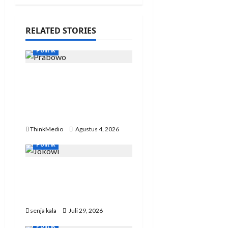
RELATED STORIES
Politik
Indonesia-Thailand
Sepakati Kerja Sama
Strategis dari Sektor
Pangan hingga Energi
ThinkMedio
Agustus 4, 2026
Politik
PSI NTT Ajak Warga
Sambut Kedatangan
Jokowi di Kupang
senja kala
Juli 29, 2026
Politik