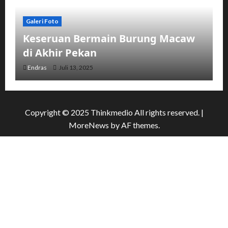
Galeri Foto
Keseruan Bermain Burung Macaw
di Akhir Pekan
Endras
Juli 13, 2025
Copyright © 2025 Thinkmedio All rights reserved.
|
MoreNews
by AF themes.
Galeri Foto
Kemenag Gelar Nikah Massal di
Masjid Istiqlal
MAN
Juni 28, 2025