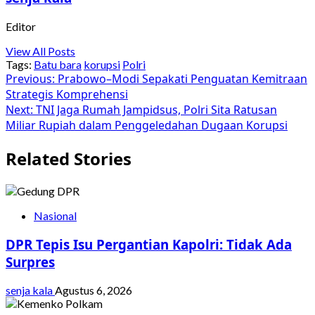
Editor
View All Posts
Tags:
Batu bara
korupsi
Polri
Post
Previous:
Prabowo–Modi Sepakati Penguatan Kemitraan
Strategis Komprehensi
navigation
Next:
TNI Jaga Rumah Jampidsus, Polri Sita Ratusan
Miliar Rupiah dalam Penggeledahan Dugaan Korupsi
Related Stories
Nasional
DPR Tepis Isu Pergantian Kapolri: Tidak Ada
Surpres
senja kala
Agustus 6, 2026