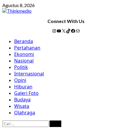
Skip
Agustus 8, 2026
to
content
Connect With Us
Instagram
YouTube
X
TikTok
Facebook
Mail
Primary
Beranda
Menu
Pertahanan
Ekonomi
Nasional
Politik
Internasional
Opini
Hiburan
Galeri Foto
Budaya
Wisata
Olahraga
Cari
untuk: