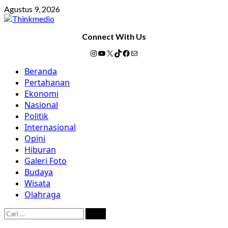
Skip
Agustus 9, 2026
to
content
Connect With Us
Instagram
YouTube
X
TikTok
Facebook
Mail
Primary
Beranda
Menu
Pertahanan
Ekonomi
Nasional
Politik
Internasional
Opini
Hiburan
Galeri Foto
Budaya
Wisata
Olahraga
Cari
untuk: