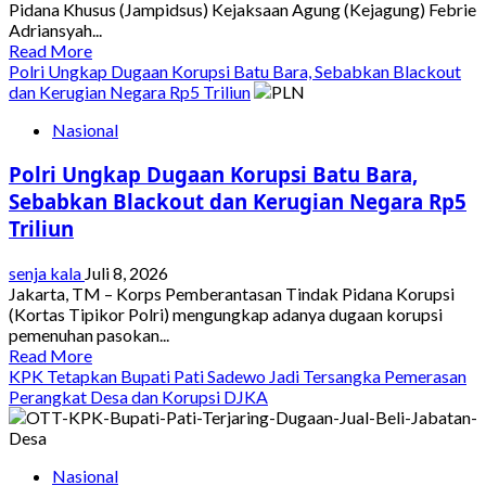
Pidana Khusus (Jampidsus) Kejaksaan Agung (Kejagung) Febrie
Adriansyah...
Read
Read More
more
Polri Ungkap Dugaan Korupsi Batu Bara, Sebabkan Blackout
about
dan Kerugian Negara Rp5 Triliun
TNI
Nasional
Jaga
Rumah
Polri Ungkap Dugaan Korupsi Batu Bara,
Jampidsus,
Polri
Sebabkan Blackout dan Kerugian Negara Rp5
Sita
Triliun
Ratusan
Miliar
senja kala
Juli 8, 2026
Rupiah
Jakarta, TM – Korps Pemberantasan Tindak Pidana Korupsi
dalam
(Kortas Tipikor Polri) mengungkap adanya dugaan korupsi
Penggeledahan
pemenuhan pasokan...
Dugaan
Read
Read More
Korupsi
more
KPK Tetapkan Bupati Pati Sadewo Jadi Tersangka Pemerasan
about
Perangkat Desa dan Korupsi DJKA
Polri
Ungkap
Dugaan
Nasional
Korupsi