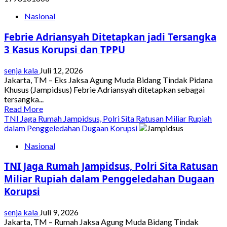
Febrie
Nasional
Adriansyah
Resmi
Febrie Adriansyah Ditetapkan jadi Tersangka
Ditahan
untuk
3 Kasus Korupsi dan TPPU
Dugaan
Korupsi
senja kala
Juli 12, 2026
dan
Jakarta, TM – Eks Jaksa Agung Muda Bidang Tindak Pidana
TPPU
Khusus (Jampidsus) Febrie Adriansyah ditetapkan sebagai
tersangka...
Read
Read More
more
TNI Jaga Rumah Jampidsus, Polri Sita Ratusan Miliar Rupiah
about
dalam Penggeledahan Dugaan Korupsi
Febrie
Nasional
Adriansyah
Ditetapkan
TNI Jaga Rumah Jampidsus, Polri Sita Ratusan
jadi
Tersangka
Miliar Rupiah dalam Penggeledahan Dugaan
3
Korupsi
Kasus
Korupsi
senja kala
Juli 9, 2026
dan
Jakarta, TM – Rumah Jaksa Agung Muda Bidang Tindak
TPPU