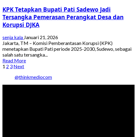
Batu
KPK Tetapkan Bupati Pati Sadewo Jadi
Bara,
Sebabkan
Tersangka Pemerasan Perangkat Desa dan
Blackout
Korupsi DJKA
dan
Kerugian
senja kala
Januari 21, 2026
Negara
Jakarta, TM – Komisi Pemberantasan Korupsi (KPK)
Rp5
menetapkan Bupati Pati periode 2025-2030, Sudewo, sebagai
Triliun
salah satu tersangka...
Read
Read More
Paginasi
more
1
2
3
Next
about
pos
@thinkmediocom
KPK
Tetapkan
Bupati
Pati
Sadewo
Jadi
Tersangka
Pemerasan
Perangkat
Desa
dan