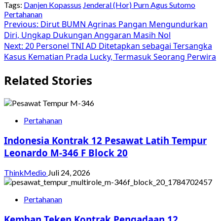
Tags:
Danjen Kopassus
Jenderal (Hor) Purn Agus Sutomo
Pertahanan
Post
Previous:
Dirut BUMN Agrinas Pangan Mengundurkan
Diri, Ungkap Dukungan Anggaran Masih Nol
navigation
Next:
20 Personel TNI AD Ditetapkan sebagai Tersangka
Kasus Kematian Prada Lucky, Termasuk Seorang Perwira
Related Stories
Pertahanan
Indonesia Kontrak 12 Pesawat Latih Tempur
Leonardo M-346 F Block 20
ThinkMedio
Juli 24, 2026
Pertahanan
Kemhan Teken Kontrak Pengadaan 12