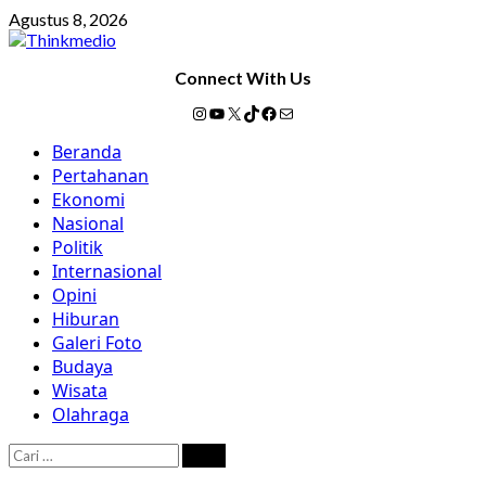
Skip
Agustus 8, 2026
to
content
Connect With Us
Instagram
YouTube
X
TikTok
Facebook
Mail
Primary
Beranda
Menu
Pertahanan
Ekonomi
Nasional
Politik
Internasional
Opini
Hiburan
Galeri Foto
Budaya
Wisata
Olahraga
Cari
untuk: