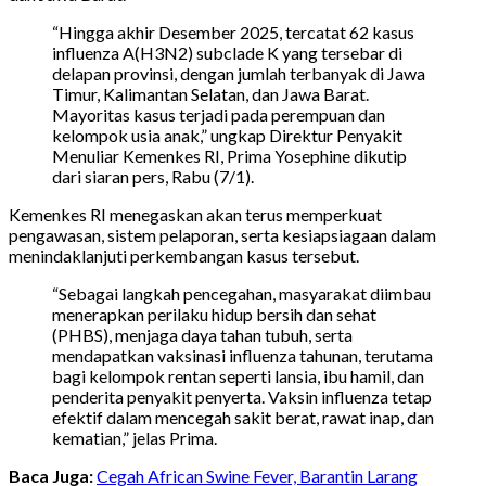
“Hingga akhir Desember 2025, tercatat 62 kasus
influenza A(H3N2) subclade K yang tersebar di
delapan provinsi, dengan jumlah terbanyak di Jawa
Timur, Kalimantan Selatan, dan Jawa Barat.
Mayoritas kasus terjadi pada perempuan dan
kelompok usia anak,” ungkap Direktur Penyakit
Menuliar Kemenkes RI, Prima Yosephine dikutip
dari siaran pers, Rabu (7/1).
Kemenkes RI menegaskan akan terus memperkuat
pengawasan, sistem pelaporan, serta kesiapsiagaan dalam
menindaklanjuti perkembangan kasus tersebut.
“Sebagai langkah pencegahan, masyarakat diimbau
menerapkan perilaku hidup bersih dan sehat
(PHBS), menjaga daya tahan tubuh, serta
mendapatkan vaksinasi influenza tahunan, terutama
bagi kelompok rentan seperti lansia, ibu hamil, dan
penderita penyakit penyerta. Vaksin influenza tetap
efektif dalam mencegah sakit berat, rawat inap, dan
kematian,” jelas Prima.
Baca Juga:
Cegah African Swine Fever, Barantin Larang