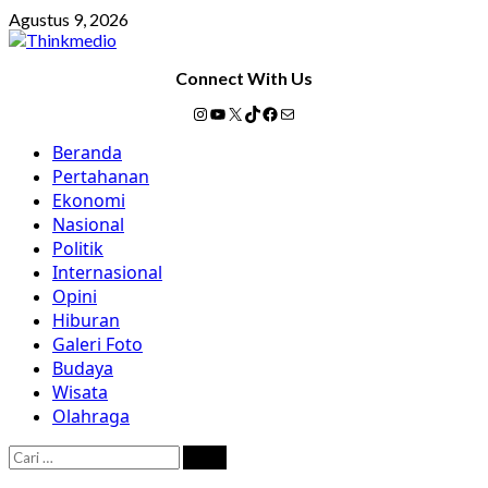
Skip
Agustus 9, 2026
to
content
Connect With Us
Instagram
YouTube
X
TikTok
Facebook
Mail
Primary
Beranda
Menu
Pertahanan
Ekonomi
Nasional
Politik
Internasional
Opini
Hiburan
Galeri Foto
Budaya
Wisata
Olahraga
Cari
untuk: