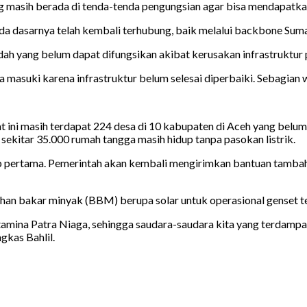
g masih berada di tenda-tenda pengungsian agar bisa mendapatkan f
pada dasarnya telah kembali terhubung, baik melalui backbone Sum
ah yang belum dapat difungsikan akibat kerusakan infrastruktur 
 masuki karena infrastruktur belum selesai diperbaiki. Sebagian wi
i masih terdapat 224 desa di 10 kabupaten di Aceh yang belum te
sekitar 35.000 rumah tangga masih hidup tanpa pasokan listrik.
ap pertama. Pemerintah akan kembali mengirimkan bantuan tamba
an bakar minyak (BBM) berupa solar untuk operasional genset t
amina Patra Niaga, sehingga saudara-saudara kita yang terdampa
ngkas Bahlil.