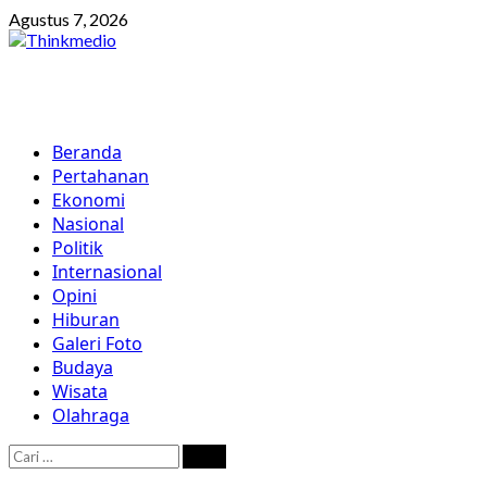
Skip
Agustus 7, 2026
to
content
Primary
Beranda
Menu
Pertahanan
Ekonomi
Nasional
Politik
Internasional
Opini
Hiburan
Galeri Foto
Budaya
Wisata
Olahraga
Cari
untuk: