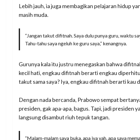
Lebih jauh, ia juga membagikan pelajaran hidup yan
masih muda.
“Jangan takut difitnah. Saya dulu punya guru, waktu sa
Tahu-tahu saya ngeluh ke guru saya,” kenangnya.
Gurunya kala itu justru menegaskan bahwa difitna
kecil hati, engkau difitnah berarti engkau diperhi
takut sama saya? Iya, engkau difitnah berarti kau 
Dengan nada bercanda, Prabowo sempat bertanya pa
presiden, gak apa-apa, bagus. Tapi, jadi presiden 
langsung disambut riuh tepuk tangan.
“Malam-malam saya buka, apa iya yah, apa saya memang