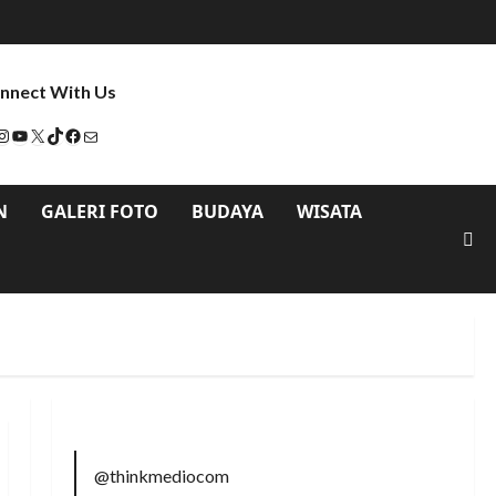
nnect With Us
N
GALERI FOTO
BUDAYA
WISATA
@thinkmediocom