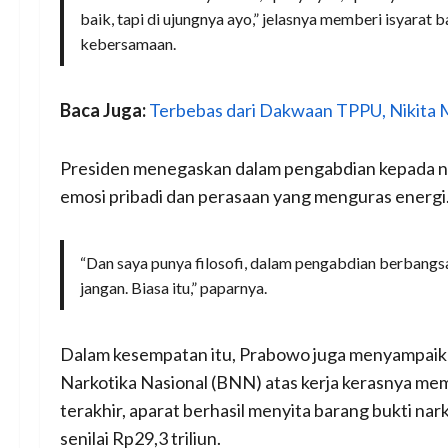
baik, tapi di ujungnya ayo,” jelasnya memberi isyarat 
kebersamaan.
Baca Juga:
Terbebas dari Dakwaan TPPU, Nikita M
Presiden menegaskan dalam pengabdian kepada ne
emosi pribadi dan perasaan yang menguras energi
“Dan saya punya filosofi, dalam pengabdian berbangsa d
jangan. Biasa itu,” paparnya.
Dalam kesempatan itu, Prabowo juga menyampaikan
Narkotika Nasional (BNN) atas kerja kerasnya me
terakhir, aparat berhasil menyita barang bukti nar
senilai Rp29,3 triliun.