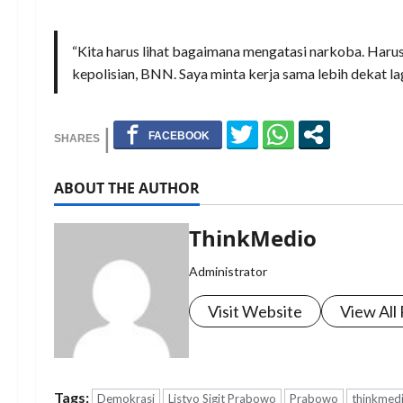
“Kita harus lihat bagaimana mengatasi narkoba. Haru
kepolisian, BNN. Saya minta kerja sama lebih dekat la
ABOUT THE AUTHOR
ThinkMedio
Administrator
Visit Website
View All
Tags:
Demokrasi
Listyo Sigit Prabowo
Prabowo
thinkmed