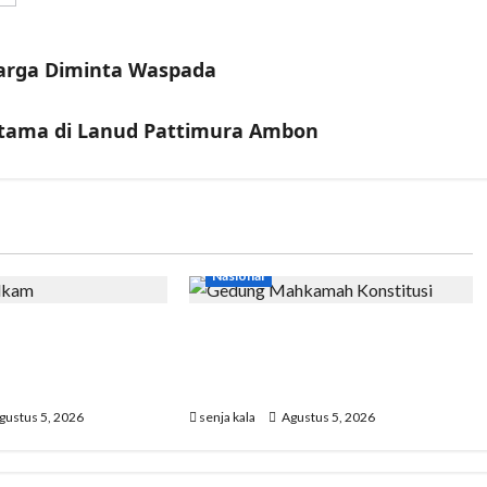
arga Diminta Waspada
ertama di Lanud Pattimura Ambon
Nasional
am Pastikan
MK Tetapkan Program MBG
onesia dalam
Tak lagi Masuk ke Anggaran
man
Pendidikan
gustus 5, 2026
senja kala
Agustus 5, 2026