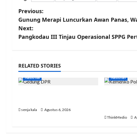
Previous:
Gunung Merapi Luncurkan Awan Panas, W
Next:
Pangkodau III Tinjau Operasional SPPG P
RELATED STORIES
Nasional
Nasional
DPR Tepis Isu Pergantian
Menko Polk
Kapolri: Tidak Ada Surpres
Kondisi Ind
Keadaan A
senja kala
Agustus 6, 2026
ThinkMedio
A